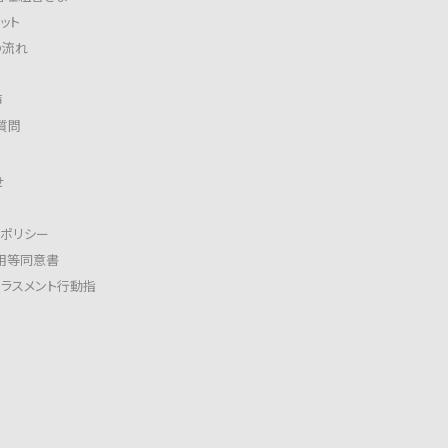
ット
の流れ
声
質問
せ
ーポリシー
用等同意書
ハラスメント行動指